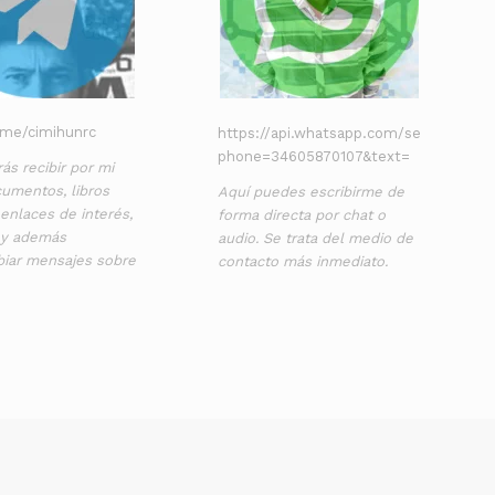
t.me/cimihunrc
https://api.whatsapp.com/send?
phone=34605870107&text=
ás recibir por mi
umentos, libros
Aquí puedes escribirme de
, enlaces de interés,
forma directa por chat o
 y además
audio. Se trata del medio de
biar mensajes sobre
contacto más inmediato.