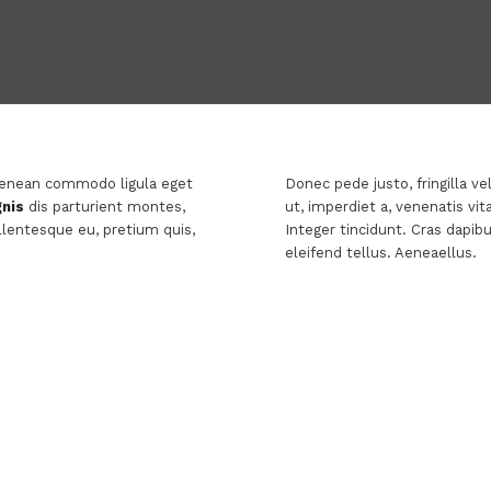
 Aenean commodo ligula eget
Donec pede justo, fringilla ve
nis
dis parturient montes,
ut, imperdiet a, venenatis vi
llentesque eu, pretium quis,
Integer tincidunt. Cras dapi
eleifend tellus. Aeneaellus.