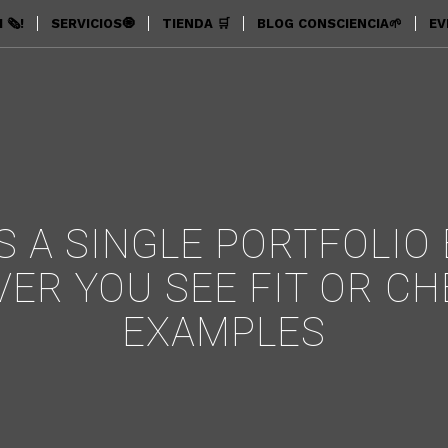
🗞️!
SERVICIOS🧿
TIENDA 🛒
BLOG CONSCIENCIA🌱
EV
IS A SINGLE PORTFOLIO
VER YOU SEE FIT OR C
EXAMPLES