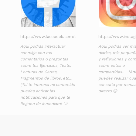
https://www.facebook.com/cimihunrc
https://www.insta
Aquí podrás interactuar
Aquí podrás ver mis
conmigo con tus
diarias, mis pequeñ
comentarios o preguntas
y reflexiones y com
sobre los Ejercicios, Tests,
sobre estos o
Lecturas de Cartas,
compartirlas… *A
Fragmentos de libros, etc…
puedes realizar cua
(*si te interesa mi contenido
consulta por mensa
puedes activar las
directo 🙂
notificaciones para que te
lleguen de inmediato! 🙂