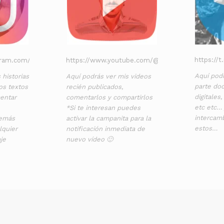
https://
gram.com/cimihunrc/
https://www.youtube.com/@cimihunrc
Aquí podr
 historias
Aquí podrás ver mis videos
parte doc
os textos
recién publicados,
digitales
entar
comentarlos y compartirlos
etc etc…
*Si te interesan puedes
intercam
demás
activar la campanita para la
estos…
lquier
notificación inmediata de
je
nuevo vídeo 🙂