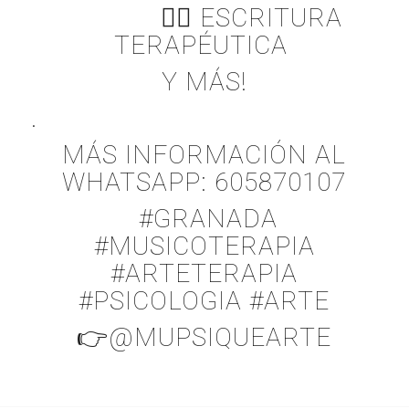
✍🏽 ESCRITURA
TERAPÉUTICA
Y MÁS!
.
MÁS INFORMACIÓN AL
WHATSAPP: 605870107
#GRANADA
#MUSICOTERAPIA
#ARTETERAPIA
#PSICOLOGIA #ARTE
👉@MUPSIQUEARTE