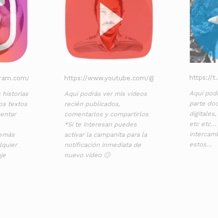
https://
gram.com/cimihunrc/
https://www.youtube.com/@cimihunrc
Aquí podr
 historias
Aquí podrás ver mis videos
parte doc
os textos
recién publicados,
digitales
entar
comentarlos y compartirlos
etc etc…
*Si te interesan puedes
intercam
demás
activar la campanita para la
estos…
lquier
notificación inmediata de
je
nuevo vídeo 🙂