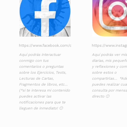
https://www.facebook.com/cimihunrc
https://www.insta
Aquí podrás interactuar
Aquí podrás ver mis
conmigo con tus
diarias, mis pequeñ
comentarios o preguntas
y reflexiones y com
sobre los Ejercicios, Tests,
sobre estos o
Lecturas de Cartas,
compartirlas… *A
Fragmentos de libros, etc…
puedes realizar cua
(*si te interesa mi contenido
consulta por mensa
puedes activar las
directo 🙂
notificaciones para que te
lleguen de inmediato! 🙂