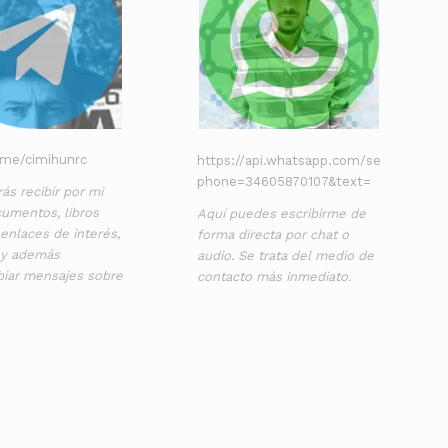
t.me/cimihunrc
https://api.whatsapp.com/send?
phone=34605870107&text=
ás recibir por mi
umentos, libros
Aquí puedes escribirme de
, enlaces de interés,
forma directa por chat o
 y además
audio. Se trata del medio de
biar mensajes sobre
contacto más inmediato.