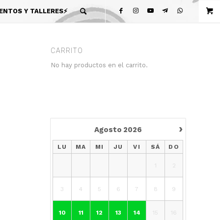
ENTOS Y TALLERES⚡
CARRITO
No hay productos en el carrito.
›
Agosto
2026
LU
MA
MI
JU
VI
SÁ
DO
1
2
3
4
5
6
7
8
9
10
11
12
13
14
15
16