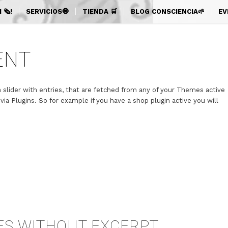
🗞️!
SERVICIOS🧿
TIENDA 🛒
BLOG CONSCIENCIA🌱
EV
ENT
 slider with entries, that are fetched from any of your Themes active
a Plugins. So for example if you have a shop plugin active you will
IES WITHOUT EXCERPT