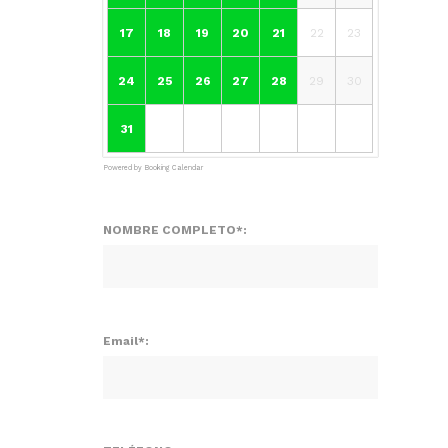
17
18
19
20
21
22
23
24
25
26
27
28
29
30
31
Powered by
Booking Calendar
NOMBRE COMPLETO*:
Email*: