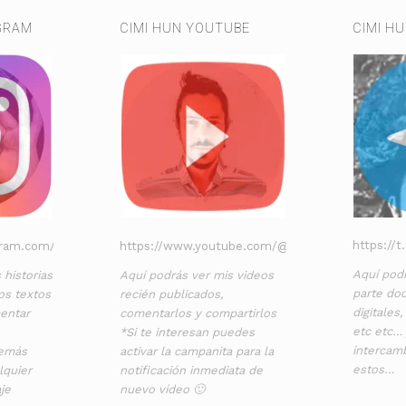
GRAM
CIMI HUN YOUTUBE
CIMI H
https://
gram.com/cimihunrc/
https://www.youtube.com/@cimihunrc
Aquí podr
 historias
Aquí podrás ver mis videos
parte doc
os textos
recién publicados,
digitales
entar
comentarlos y compartirlos
etc etc…
*Si te interesan puedes
intercam
demás
activar la campanita para la
estos…
lquier
notificación inmediata de
je
nuevo vídeo 🙂