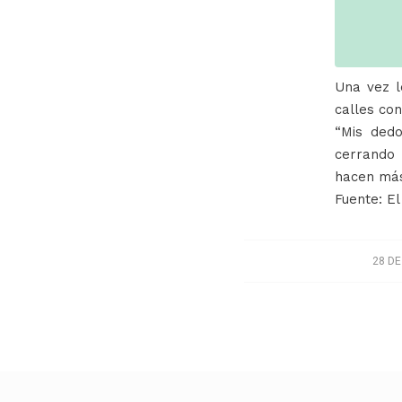
Una vez l
calles co
“Mis dedo
cerrando 
hacen más
Fuente: E
28 DE