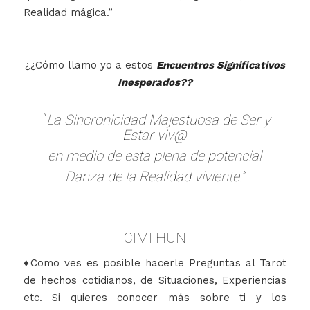
Realidad mágica.”
¿¿Cómo llamo yo a estos
Encuentros Significativos
Inesperados??
“
La Sincronicidad Majestuosa
de Ser y
Estar viv@
en medio de esta plena de potencial
Danza de la Realidad viviente.”
CIMI HUN
♦Como ves es posible hacerle Preguntas al Tarot
de hechos cotidianos, de Situaciones, Experiencias
etc. Si quieres conocer más sobre ti y los